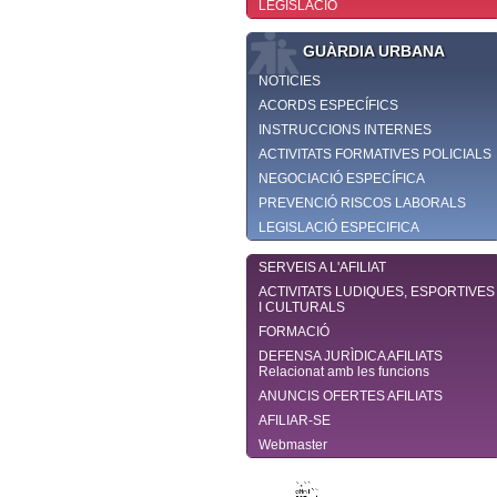
LEGISLACIÓ
GUÀRDIA URBANA
NOTICIES
ACORDS ESPECÍFICS
INSTRUCCIONS INTERNES
ACTIVITATS FORMATIVES POLICIALS
NEGOCIACIÓ ESPECÍFICA
PREVENCIÓ RISCOS LABORALS
LEGISLACIÓ ESPECIFICA
SERVEIS A L'AFILIAT
ACTIVITATS LUDIQUES, ESPORTIVES
I CULTURALS
FORMACIÓ
DEFENSA JURÌDICA AFILIATS
Relacionat amb les funcions
ANUNCIS OFERTES AFILIATS
AFILIAR-SE
Webmaster