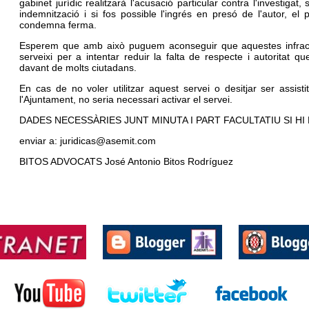
gabinet jurídic realitzarà l'acusació particular contra l'investigat
indemnització i si fos possible l'ingrés en presó de l'autor, el
condemna ferma.
Esperem que amb això puguem aconseguir que aquestes infracc
serveixi per a intentar reduir la falta de respecte i autoritat q
davant de molts ciutadans.
En cas de no voler utilitzar aquest servei o desitjar ser assis
l'Ajuntament, no seria necessari activar el servei.
DADES NECESSÀRIES JUNT MINUTA I PART FACULTATIU SI HI 
enviar a:
juridicas@asemit.com
BITOS ADVOCATS
José Antonio Bitos Rodríguez