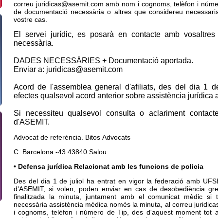
correu juridicas@asemit.com amb nom i cognoms, telèfon i núme
de documentació necessària o altres que considereu necessaris
vostre cas.
El servei jurídic, es posarà en contacte amb vosaltres
necessària.
DADES NECESSÀRIES + Documentació aportada.
Enviar a: juridicas@asemit.com
Acord de l'assemblea general d'afiliats, des del dia 1 
efectes qualsevol acord anterior sobre assistència jurídica al
Si necessiteu qualsevol consulta o aclariment contact
d'ASEMIT.
Advocat de referència. Bitos Advocats
C. Barcelona -43 43840 Salou
• Defensa jurídica Relacionat amb les funcions de policia
Des del dia 1 de juliol ha entrat en vigor la federació amb UFSE,
d'ASEMIT, si volen, poden enviar en cas de desobediència gr
finalitzada la minuta, juntament amb el comunicat mèdic si
necessària assistència mèdica només la minuta, al correu jurid
i cognoms, telèfon i número de Tip, des d'aquest moment tot a