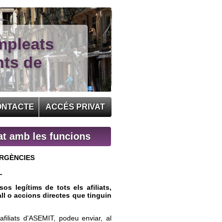
mpleats
nts de
ONTACTE
ACCÉS PRIVAT
t amb les funcions
ERGÈNCIES
L
os legítims de tots els afiliats,
all o accions directes que tinguin
 afiliats d'ASEMIT, podeu enviar, al