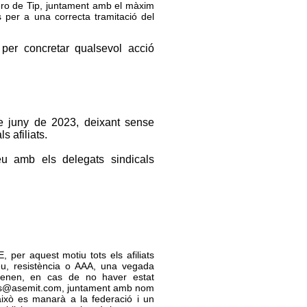
ro de Tip, juntament amb el màxim
 per a una correcta tramitació del
 per concretar qualsevol acció
de juny de 2023, deixant sense
s afiliats.
eu amb els delegats sindicals
 per aquest motiu tots els afiliats
eu, resistència o AAA, una vegada
 tenen, en cas de no haver estat
icas@asemit.com, juntament amb nom
ixò es manarà a la federació i un