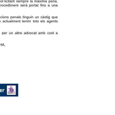
, sol·licitant sempre la màxima pena,
 procediment serà portat fins a una
ions penals tinguin un càstig que
ue actualment tenim tots els agents
tit per un altre advocat amb cost a
HA.