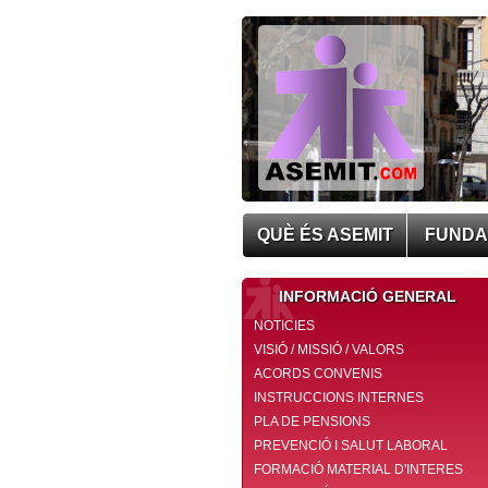
QUÈ ÉS ASEMIT
FUNDA
INFORMACIÓ GENERAL
NOTICIES
VISIÓ / MISSIÓ / VALORS
ACORDS CONVENIS
INSTRUCCIONS INTERNES
PLA DE PENSIONS
PREVENCIÓ I SALUT LABORAL
FORMACIÓ MATERIAL D'INTERES