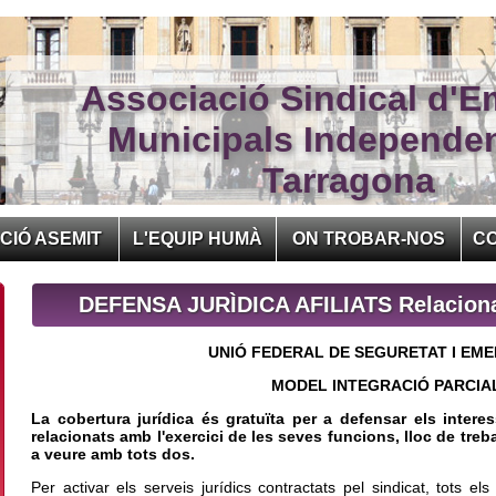
Associació Sindical d'E
Municipals Independe
Tarragona
CIÓ ASEMIT
L'EQUIP HUMÀ
ON TROBAR-NOS
C
DEFENSA JURÌDICA AFILIATS Relaciona
UNIÓ FEDERAL DE SEGURETAT I EM
MODEL INTEGRACIÓ PARCIA
La cobertura jurídica és gratuïta per a defensar els interess
relacionats amb l'exercici de les seves funcions, lloc de treb
a veure amb tots dos.
Per activar els serveis jurídics contractats pel sindicat, tots els