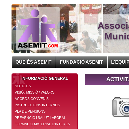
Associ
Munic
QUÈ ÉS ASEMIT
FUNDACIÓ ASEMIT
L'EQUI
INFORMACIÓ GENERAL
ACTIVI
NOTICIES
VISIÓ / MISSIÓ / VALORS
ACORDS CONVENIS
INSTRUCCIONS INTERNES
PLA DE PENSIONS
PREVENCIÓ I SALUT LABORAL
FORMACIÓ MATERIAL D'INTERES