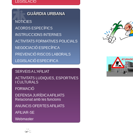
LEGISLACIÓ
GUÀRDIA URBANA
NOTICIES
ACORDS ESPECÍFICS
INSTRUCCIONS INTERNES
ACTIVITATS FORMATIVES POLICIALS
NEGOCIACIÓ ESPECÍFICA
PREVENCIÓ RISCOS LABORALS
LEGISLACIÓ ESPECIFICA
SERVEIS A L'AFILIAT
ACTIVITATS LUDIQUES, ESPORTIVES
I CULTURALS
FORMACIÓ
DEFENSA JURÌDICA AFILIATS
Relacionat amb les funcions
ANUNCIS OFERTES AFILIATS
AFILIAR-SE
Webmaster