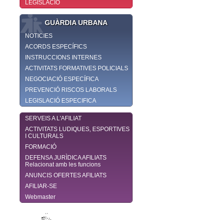
LEGISLACIÓ
GUÀRDIA URBANA
NOTICIES
ACORDS ESPECÍFICS
INSTRUCCIONS INTERNES
ACTIVITATS FORMATIVES POLICIALS
NEGOCIACIÓ ESPECÍFICA
PREVENCIÓ RISCOS LABORALS
LEGISLACIÓ ESPECIFICA
SERVEIS A L'AFILIAT
ACTIVITATS LUDIQUES, ESPORTIVES
I CULTURALS
FORMACIÓ
DEFENSA JURÌDICA AFILIATS
Relacionat amb les funcions
ANUNCIS OFERTES AFILIATS
AFILIAR-SE
Webmaster