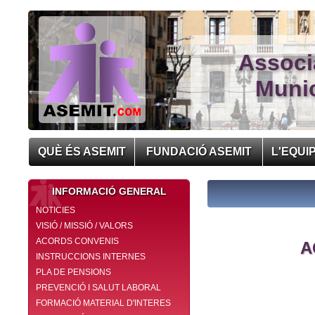
Associ
Munic
QUÈ ÉS ASEMIT
FUNDACIÓ ASEMIT
L'EQUI
INFORMACIÓ GENERAL
NOTICIES
VISIÓ / MISSIÓ / VALORS
ACORDS CONVENIS
A
INSTRUCCIONS INTERNES
PLA DE PENSIONS
PREVENCIÓ I SALUT LABORAL
FORMACIÓ MATERIAL D'INTERES