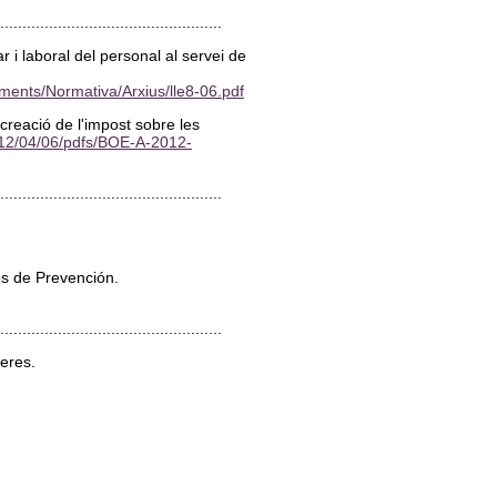
..................................................
r i laboral del personal al servei de
ents/Normativa/Arxius/lle8-06.pdf
 creació de l'impost sobre les
012/04/06/pdfs/BOE-A-2012-
...................................................
ios de Prevención.
...................................................
ujeres.