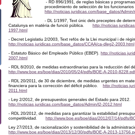
- RD 896/1991, de reglas básicas y programas
procedimiento de selección de los funcionario
http://noticias.juridicas.com/base_datos/Admin
- DL 1/1997, Text únic dels preceptes de determ
Catalunya en matèria de funció pública.
http://noticias.jurid
1997.html
- Decret Legislatiu 2/2003, Text refós de la Llei municipal i de rè
http://noticias.juridicas.com/base_datos/CCAA/ca-dleg2-2003.html
- Estatuto Básico del Empleado Público (EBEP).
http://noticias.ju
2007.html
- RDL 8/2010, de medidas extraordinarias para la reducción del déf
http://www.boe.es/boe/dias/2010/05/24/pdfs/BOE-A-2010-8228.pd
- RDL 20/2011, de 30 de diciembre, de medidas urgentes en materi
financiera para la corrección del déficit público.
http://noticias.j
2011.html
- Ley 2/2012, de presupuestos generales del Estado para 2012.
http://noticias.juridicas.com/base_datos/Admin/l2-2012.html
- RDL 20/2012, de medidas para garantizar la estabilidad presupu
competitividad.
http://www.boe.es/boe/dias/2012/07/14/pdfs/
Ley 27/2013, de racionalización y sostenibilidad de la administraci
http://www.boe.es/boe/dias/2013/12/30/pdfs/BOE-A-2013-13756.p