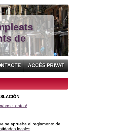
mpleats
nts de
ONTACTE
ACCÉS PRIVAT
ISLACIÓN
com/base_datos/
que se aprueba el reglamento del
entidades locales