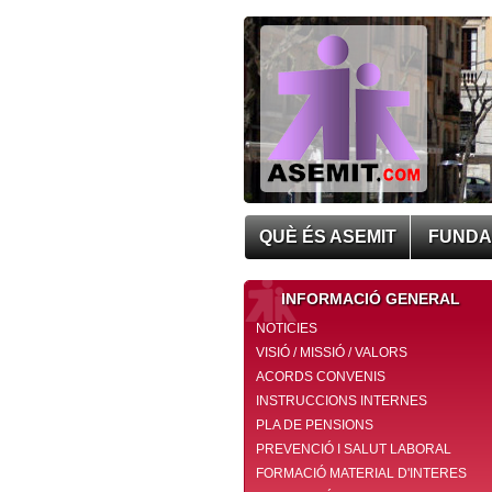
QUÈ ÉS ASEMIT
FUNDA
INFORMACIÓ GENERAL
NOTICIES
VISIÓ / MISSIÓ / VALORS
ACORDS CONVENIS
INSTRUCCIONS INTERNES
PLA DE PENSIONS
PREVENCIÓ I SALUT LABORAL
FORMACIÓ MATERIAL D'INTERES