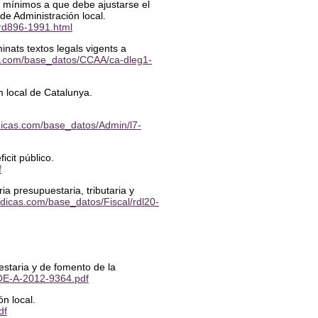
 mínimos a que debe ajustarse el
s de Administración local.
/rd896-1991.html
inats textos legals vigents a
icas.com/base_datos/CCAA/ca-dleg1-
gim local de Catalunya.
ridicas.com/base_datos/Admin/l7-
icit público.
f
a presupuestaria, tributaria y
uridicas.com/base_datos/Fiscal/rdl20-
estaria y de fomento de la
BOE-A-2012-9364.pdf
ón local.
df