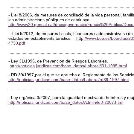
........................................................................................................
- Llei 8/2006, de mesures de conciliació de la vida personal, familia
les administracions públiques de catalunya.
http://www20.gencat.cat/docs/governacio/Funcio%20Publica/Docum
- Llei 5/2012, de mesures fiscals, financeres i administratives i de
estades en establiments turístics.
http://www.boe.es/boe/dias/2
4730.pdf
........................................................................................................
- Ley 31/1995, de Prevención de Riesgos Laborales.
http://noticias.juridicas.com/base_datos/Laboral/l31-1995.html
- RD 39/1997,por el que se aprueba el Reglamento de los Servic
http://noticias.juridicas.com/base_datos/Laboral/rd39-1997.html
........................................................................................................
- Ley orgánica 3/2007, para la igualdad efectiva de hombres y m
http://noticias.juridicas.com/base_datos/Admin/lo3-2007.html