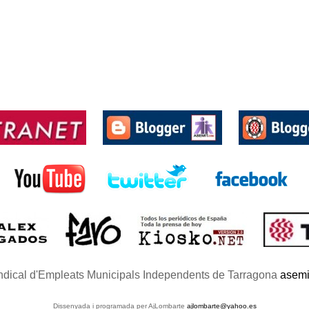
ndical d'Empleats Municipals Independents de Tarragona
asemi
Dissenyada i programada per AjLombarte
ajlombarte@yahoo.es