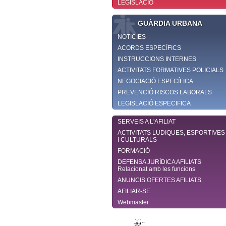
LEGISLACIÓ
GUÀRDIA URBANA
NOTICIES
ACORDS ESPECÍFICS
INSTRUCCIONS INTERNES
ACTIVITATS FORMATIVES POLICIALS
NEGOCIACIÓ ESPECÍFICA
PREVENCIÓ RISCOS LABORALS
LEGISLACIÓ ESPECIFICA
SERVEIS A L'AFILIAT
ACTIVITATS LUDIQUES, ESPORTIVES
I CULTURALS
FORMACIÓ
DEFENSA JURÌDICA AFILIATS
Relacionat amb les funcions
ANUNCIS OFERTES AFILIATS
AFILIAR-SE
Webmaster