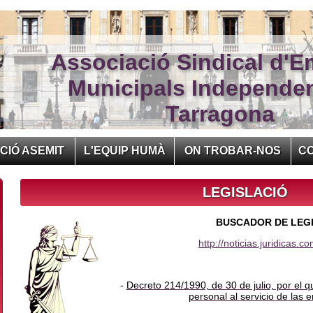
Associació Sindical d'E
Municipals Independe
Tarragona
CIÓ ASEMIT
L'EQUIP HUMÀ
ON TROBAR-NOS
C
LEGISLACIÓ
BUSCADOR DE LEG
http://noticias.juridicas.
-
Decreto 214/1990, de 30 de julio, por el 
personal al servicio de las 