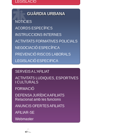
LEGISLACIÓ
GUÀRDIA URBANA
NOTICIES
ACORDS ESPECÍFICS
INSTRUCCIONS INTERNES
ACTIVITATS FORMATIVES POLICIALS
NEGOCIACIÓ ESPECÍFICA
PREVENCIÓ RISCOS LABORALS
LEGISLACIÓ ESPECIFICA
SERVEIS A L'AFILIAT
ACTIVITATS LUDIQUES, ESPORTIVES
I CULTURALS
FORMACIÓ
DEFENSA JURÌDICA AFILIATS
Relacionat amb les funcions
ANUNCIS OFERTES AFILIATS
AFILIAR-SE
Webmaster