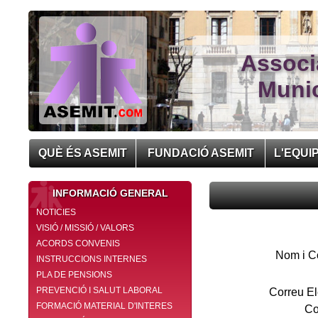
Associ
Munic
QUÈ ÉS ASEMIT
FUNDACIÓ ASEMIT
L'EQUI
INFORMACIÓ GENERAL
NOTICIES
VISIÓ / MISSIÓ / VALORS
ACORDS CONVENIS
Nom i 
INSTRUCCIONS INTERNES
PLA DE PENSIONS
PREVENCIÓ I SALUT LABORAL
Correu El
FORMACIÓ MATERIAL D'INTERES
Co