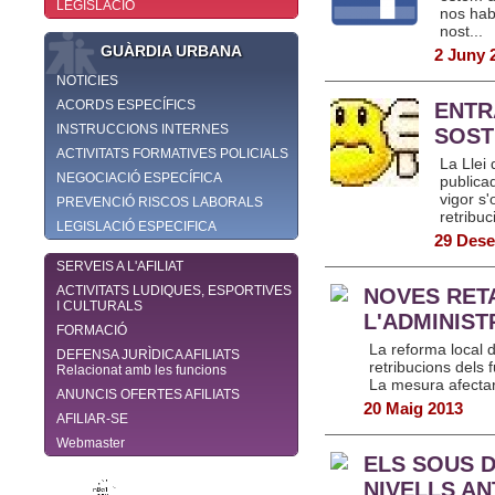
LEGISLACIÓ
nos hab
nost...
GUÀRDIA URBANA
2 Juny 
NOTICIES
ACORDS ESPECÍFICS
ENTR
INSTRUCCIONS INTERNES
SOST
ACTIVITATS FORMATIVES POLICIALS
La Llei 
NEGOCIACIÓ ESPECÍFICA
publica
vigor s'
PREVENCIÓ RISCOS LABORALS
retribuc
LEGISLACIÓ ESPECIFICA
29 Des
SERVEIS A L'AFILIAT
ACTIVITATS LUDIQUES, ESPORTIVES
NOVES RET
I CULTURALS
L'ADMINIS
FORMACIÓ
La reforma local 
DEFENSA JURÌDICA AFILIATS
retribucions dels 
Relacionat amb les funcions
La mesura afectar
ANUNCIS OFERTES AFILIATS
20 Maig 2013
AFILIAR-SE
Webmaster
ELS SOUS 
NIVELLS AN