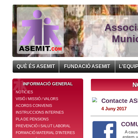
Associ
Munic
QUÈ ÉS ASEMIT
FUNDACIÓ ASEMIT
L'EQUI
INFORMACIÓ GENERAL
N
NOTICIES
VISIÓ / MISSIÓ / VALORS
Contacte A
ACORDS CONVENIS
4 Juny 2017
INSTRUCCIONS INTERNES
PLA DE PENSIONS
COMU
PREVENCIÓ I SALUT LABORAL
A causa
FORMACIÓ MATERIAL D'INTERES
estem u