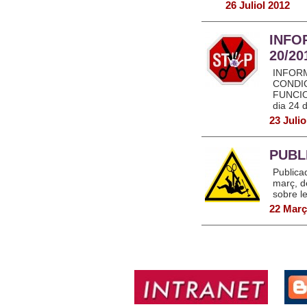
26 Juliol 2012
INFO
20/2
INFORM
CONDIC
FUNCIO
dia 24 d
23 Julio
PUBL
Publica
març, de
sobre le
22 Març