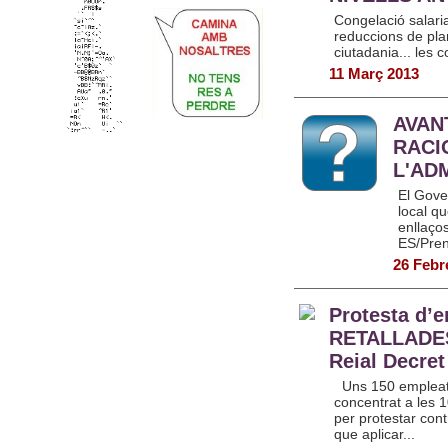
Congelació salaria
reduccions de plant
ciutadania... les c
11 Març 2013
AVAN
RACI
L'AD
El Gover
local q
enllaço
ES/Pren
26 Febr
Protesta d’e
RETALLADES 
Reial Decret 
Uns 150 empleats 
concentrat a les 
per protestar contr
que aplicar...